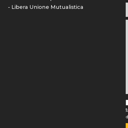
- Libera Unione Mutualistica
t
d